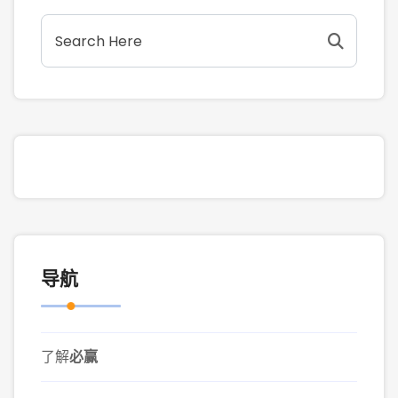
导航
了解
必赢