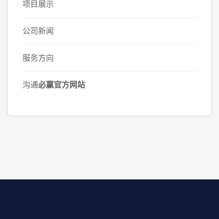
项目展示
公司新闻
服务方向
沟通
必赢官方网站