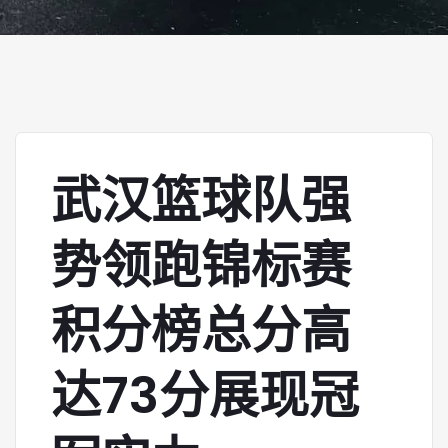
武汉篮球队强
势领跑锦标赛
积分榜总分高
达73分展现冠