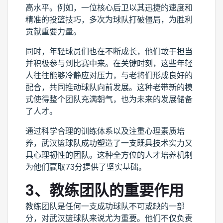
高水平。例如，一位核心后卫以其迅捷的速度和
精准的投篮技巧，多次为球队打破僵局，为胜利
贡献重要力量。
同时，年轻球员们也在不断成长，他们敢于担当
并积极参与到比赛中来。在关键时刻，这些年轻
人往往能够冷静应对压力，与老将们形成良好的
配合，共同推动球队向前发展。这种老带新的模
式使得整个团队充满朝气，也为未来的发展储备
了人才。
通过科学合理的训练体系以及注重心理素质培
养，武汉篮球队成功塑造了一支既具技术实力又
具心理韧性的团队。这种全方位的人才培养机制
为他们赢取73分提供了坚实基础。
3、教练团队的重要作用
教练团队是任何一支成功球队不可或缺的一部
分，对武汉篮球队来说尤为重要。他们不仅负责